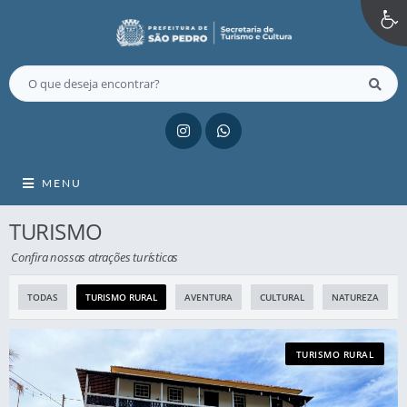
MENU
TURISMO
Confira nossas atrações turísticas
TODAS
TURISMO RURAL
AVENTURA
CULTURAL
NATUREZA
TURISMO RURAL