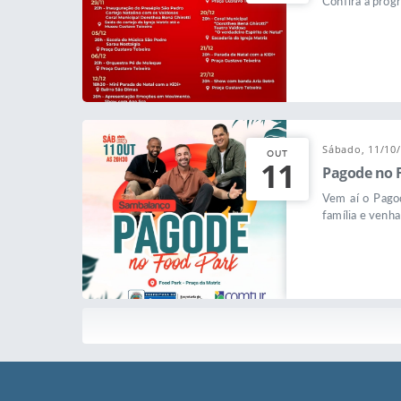
Confira a prog
Sábado, 11/10
OUT
11
Pagode no 
Vem aí o Pagod
família e venha