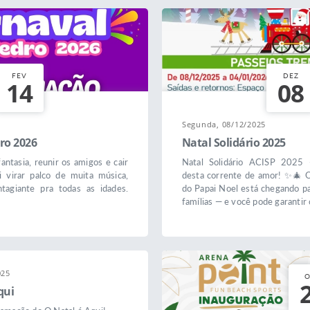
FEV
DEZ
14
08
Segunda, 08/12/2025
ro 2026
Natal Solidário 2025
antasia, reunir os amigos e cair
Natal Solidário ACISP 2025 
i virar palco de muita música,
desta corrente de amor! ✨🎄 O
ntagiante pra todas as idades.
do Papai Noel está chegando pa
.
famílias — e você pode garantir 
025
O
qui