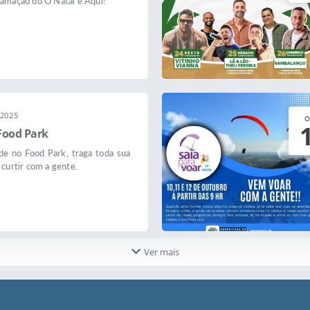
ramação do O Natal é Aqui!
/2025
O
Food Park
e no Food Park, traga toda sua
 curtir com a gente.
Ver mais