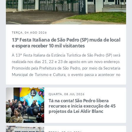
TERÇA, 04 AGO 2026
13ª Festa Italiana de São Pedro (SP) muda de local
e espera receber 10 mil visitantes
A 13ª Festa Italiana da Estância Turística de São Pedro (SP) será
realizada nos dias 21, 22 e 23 de agosto em um novo endereço.
Promovido pela Prefeitura de São Pedro, por meio da Secretaria
Municipal de Turismo e Cultura, o evento passa a acontecer no
Espaço de Eventos Parque Hípico e de Rodeio Itagiba Leite Filho,
na avenida Pascoal Antonelli s/n, ao lado do Ginásio Municipal
Antonio Carlos Siloto Filho, conhecido...
QUARTA, 08 JUL 2026
Tá na conta! São Pedro libera
recursos e inicia execução de 45
projetos da Lei Aldir Blanc